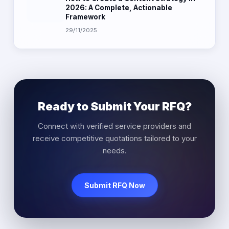
2026: A Complete, Actionable
Framework
29/11/2025
Ready to Submit Your RFQ?
Connect with verified service providers and
receive competitive quotations tailored to your
needs.
Submit RFQ Now